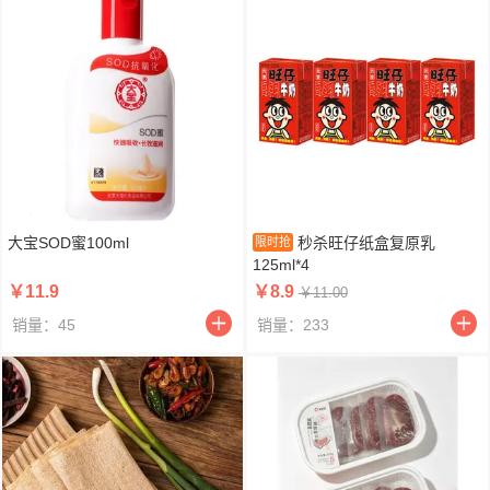
大宝SOD蜜100ml
秒杀旺仔纸盒复原乳
限时抢
125ml*4
￥11.9
￥8.9
￥11.00
销量：45
销量：233