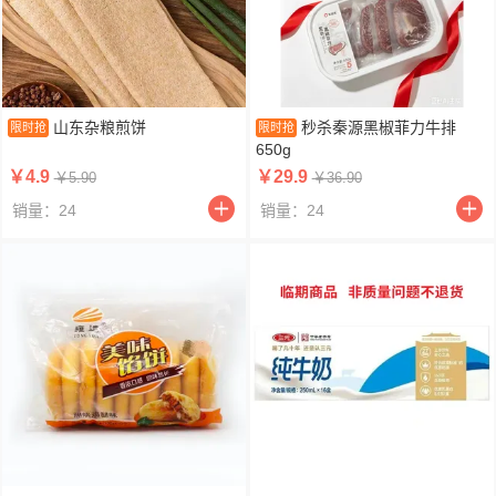
山东杂粮煎饼
秒杀秦源黑椒菲力牛排
限时抢
限时抢
650g
￥4.9
￥29.9
￥5.90
￥36.90
销量：24
销量：24