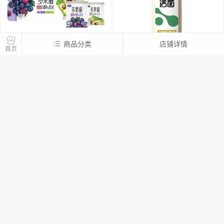
商品分类
店铺详情
首页
WH君乐宝多果丽缤双享连
WH君乐宝每日活菌饮料
限时抢
限时抢
杯 到期日8.23
（原味）800ml 到期日8.17
￥8.9
￥5.9
￥14.90
￥12.90
销量：32
销量：214