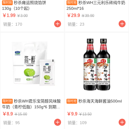
秒杀雍运照烧馅饼
秒杀WH三元利乐砖纯牛奶
限时抢
限时抢
130g（10个起）
250ml*16
￥1.99
￥29.9
￥3.00
￥39.90
销量：170
销量：23
秒杀WH君乐宝简醇风味酸
秒杀海天海鲜酱油500ml
限时抢
限时抢
牛奶（青柠低脂）150g*6 到期...
￥8.9
￥9.9
￥15.00
￥13.50
销量：95
销量：109