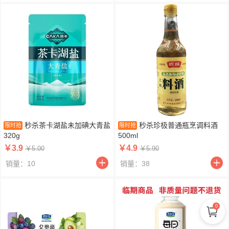
秒杀茶卡湖盐未加碘大青盐
秒杀珍极普通瓶烹调料酒
限时抢
限时抢
320g
500ml
￥3.9
￥4.9
￥5.00
￥5.90
销量：10
销量：38
0